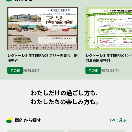
知
ら
せ
ア
ク
セ
ス
レクトーレ羽生TERRACE フリー内覧会 開
レクトーレ羽生TERRACE
催中🎶
宿泊者限定特典
も
2025.08.21
2025.08.21
っ
その他
その他
と
詳
し
く
知
わたしだけの過ごし方も、
る
わたしたちの楽しみ方も。
Web
マ
目的から探す
すべて見る
ガ
ジ