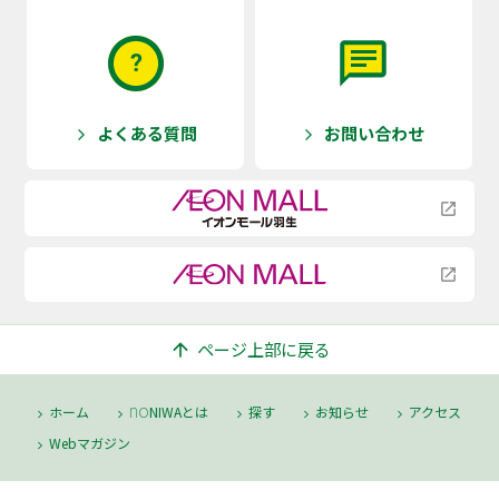
よくある質問
お問い合わせ
arrow_forward_ios
arrow_forward_ios
launch
launch
ページ上部に戻る
arrow_upward
no
ホーム
NIWAとは
探す
お知らせ
アクセス
arrow_forward_ios
arrow_forward_ios
arrow_forward_ios
arrow_forward_ios
arrow_forward_ios
Webマガジン
arrow_forward_ios