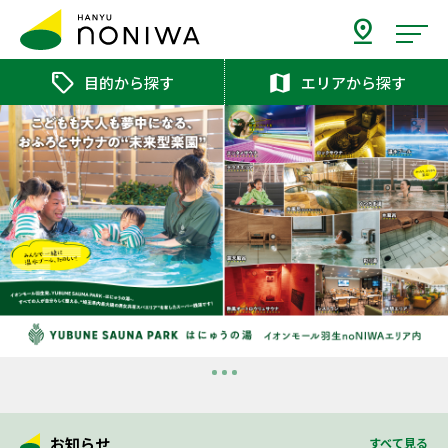
pin_drop
sell
map
目的から探す
エリアから探す
ホ
ー
ム
no
NIWA
と
は？
体
験
を
探
す
お
お知らせ
すべて見る