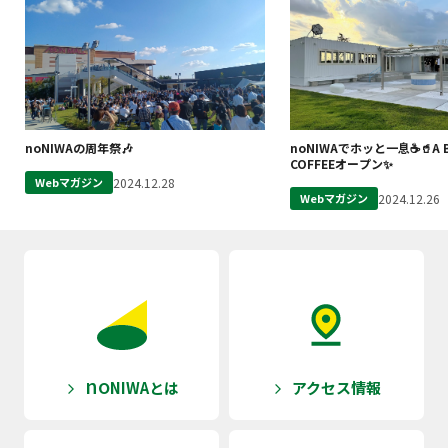
noNIWAの周年祭🎶
noNIWAでホッと一息☕🥤A B
COFFEEオープン✨
2024.12.28
Webマガジン
2024.12.26
Webマガジン
no
NIWAとは
アクセス情報
arrow_forward_ios
arrow_forward_ios